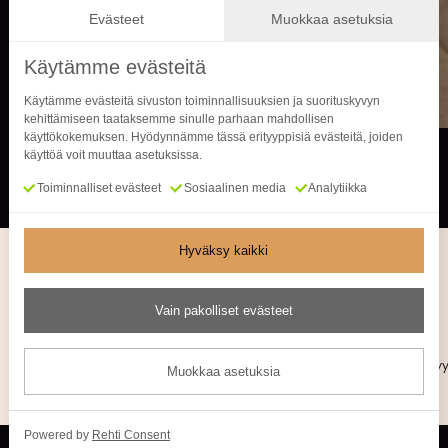
Evästeet
Muokkaa asetuksia
Käytämme evästeitä
Käytämme evästeitä sivuston toiminnallisuuksien ja suorituskyvyn
kehittämiseen taataksemme sinulle parhaan mahdollisen
käyttökokemuksen. Hyödynnämme tässä erityyppisiä evästeitä, joiden
käyttöä voit muuttaa asetuksissa.
Toiminnalliset evästeet
Sosiaalinen media
Analytiikka
Hyväksy kaikki
Lattioiden kunnostus
Vain pakolliset evästeet
Vanhoista lattioista saa uudenveroisia hionnalla, harjauksella, sävyty
Muokkaa asetuksia
Parketin asennus
Kalanruotoparketin asennus
Powered by
Rehti Consent