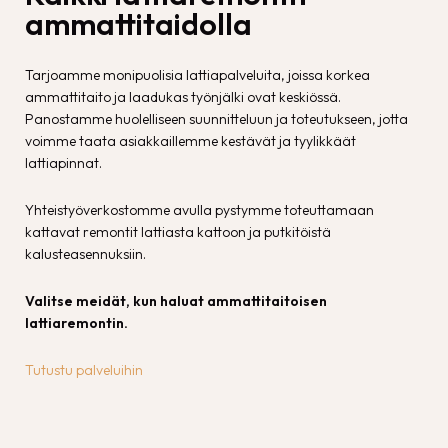
ammattitaidolla
Tarjoamme monipuolisia lattiapalveluita, joissa korkea
ammattitaito ja laadukas työnjälki ovat keskiössä.
Panostamme huolelliseen suunnitteluun ja toteutukseen, jotta
voimme taata asiakkaillemme kestävät ja tyylikkäät
lattiapinnat.
Yhteistyöverkostomme avulla pystymme toteuttamaan
kattavat remontit lattiasta kattoon ja putkitöistä
kalusteasennuksiin.
Valitse meidät, kun haluat ammattitaitoisen
lattiaremontin.
Tutustu palveluihin