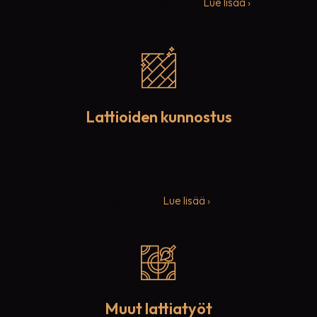
laminaatille ja vinyylilankulle.
Lue lisää ›
Lattioiden kunnostus
Vanhoista lattioista saa uudenveroisia hionnalla ja
pintakäsittelyllä. Palveluvalikoimassamme puu- ja
parkettilattioiden hionta, harjaus, sävytys, lakkaus ja
öljyäminen.
Lue lisää ›
Muut lattiatyöt