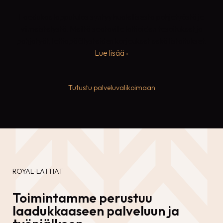
Laadukas lopputulos syntyy huolellisesta pohjatyöstä ja
viimeistelystä. Meiltä saatavilla lattioiden tasoitukset ja
pohjatyöt, lattiapäällysteiden korjaukset sekä listoitukset.
Lue lisää ›
Tutustu palveluvalikoimaan
ROYAL-LATTIAT
Toimintamme perustuu
laadukkaaseen palveluun ja