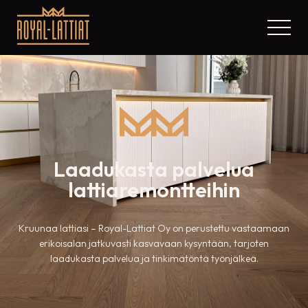
Laadukasta palvelua
lattiaremontteihin
Kruunaa lattiasi – Royal-Lattiat Oy on perustettu vastaamaan
erikoisalan jatkuvasti kasvavaan kysyntään, tarjoten
laadukasta palvelua ja tinkimätöntä työnjälkeä.