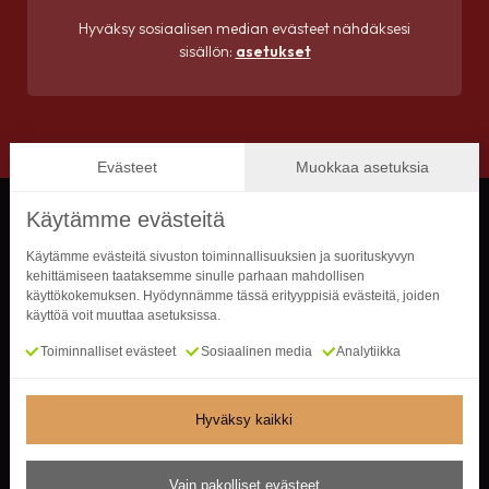
Hyväksy sosiaalisen median evästeet nähdäksesi
sisällön:
asetukset
Evästeet
Muokkaa asetuksia
Käytämme evästeitä
Käytämme evästeitä sivuston toiminnallisuuksien ja suorituskyvyn
kehittämiseen taataksemme sinulle parhaan mahdollisen
käyttökokemuksen. Hyödynnämme tässä erityyppisiä evästeitä, joiden
käyttöä voit muuttaa asetuksissa.
Toiminnalliset evästeet
Sosiaalinen media
Analytiikka
Royal-Lattiat Oy
arto@royal-lattiat.fi
050 365 2293
Hyväksy kaikki
Vain pakolliset evästeet