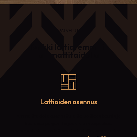
PALVELUT
Kaikki lattiaremontit
ammattitaidolla
Lattioiden asennus
Ammattitaidolla asennettu lattia luo tilaan kauniin ja
kestävän pohjan. Tarjoamme monipuolisia
asennuspalveluita eri lattiamateriaaleille, kuten parketille,